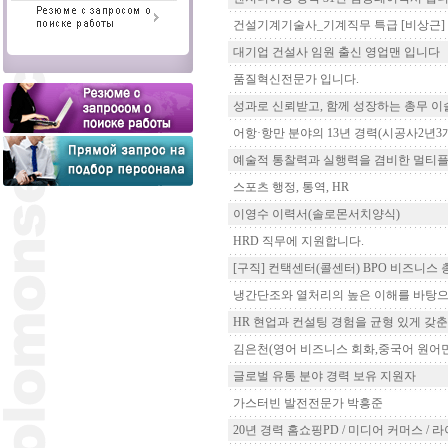
건설기계기술사_기계직무 특급 [비상근]
대기업 건설사 임원 출신 영업맨 입니다
품질혁신전문가 입니다.
성과로 신뢰받고, 함께 성장하는 총무 이
어항·항만 분야의 13년 경력(시공사2년3개월
예술적 통찰력과 실행력을 겸비한 멀티
스포츠 행정, 통역, HR
이영수 이력서(솔로몬서치양식)
HRD 직무에 지원합니다.
[구직] 컨택센터(콜센터) BPO 비즈니스 
냉간단조와 열처리의 높은 이해를 바탕으로 
HR 현업과 컨설팅 경험을 균형 있게 갖
김은천(영어 비즈니스 회화,중국어 원어민
글로벌 유통 분야 경력 보유 지원자
가스터빈 발전전문가 박흥준
20년 경력 홈쇼핑PD / 미디어 커머스 /