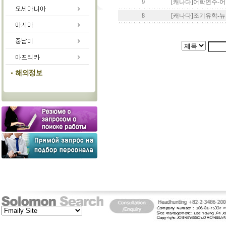
9
[캐나다]어학연수-
8
[캐나다]조기유학-