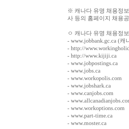
※ 캐나다 유명 채용정보 
사 등의 홈페이지 채용공
ㅇ 캐나다 유명 채용정보
- www.jobbank.gc
- http://www.workingholi
- http://www.kijiji.ca
- www.jobpostings.ca
- www.jobs.ca
- www.workopolis.com
- www.jobshark.ca
- www.canjobs.com
- www.allcanadianjobs.c
- www.workoptions.com
- www.part-time.ca
- www.moster.ca